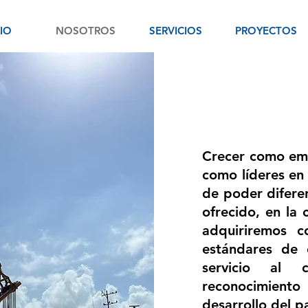
CIO
NOSOTROS
SERVICIOS
PROYECTOS
Crecer como emp
como líderes en 
de poder diferen
ofrecido, en la
adquiriremos c
estándares de 
servicio al 
reconocimient
desarrollo del pa